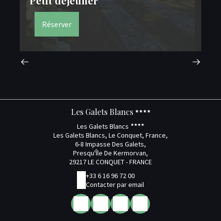
Petit déjeuner
Fo
Réserver
Les Galets Blancs
Les Galets Blancs
Les Galets Blancs, Le Conquet, France,
6-8 Impasse Des Galets,
Presqu'Île De Kermorvan,
29217 LE CONQUET - FRANCE
+33 6 16 96 72 00
Contacter par email