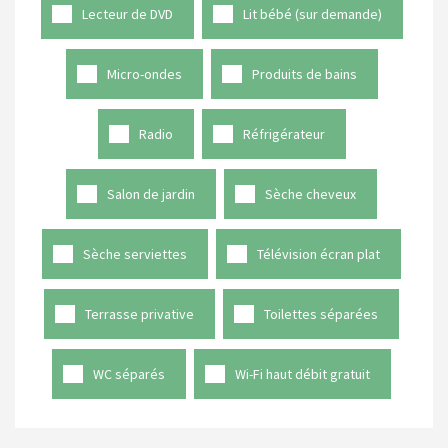
Lecteur de DVD
Lit bébé (sur demande)
Micro-ondes
Produits de bains
Radio
Réfrigérateur
Salon de jardin
Sèche cheveux
Sèche serviettes
Télévision écran plat
Terrasse privative
Toilettes séparées
WC séparés
Wi-Fi haut débit gratuit