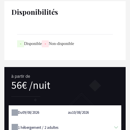
Disponibilités
-
Disponible
-
Non-disponible
à partir de
56€ /nuit
Du
au
1
hébergement /
2
adultes