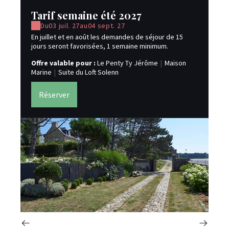
Tarif semaine été 2027
T
Du
03 juil. 27
au
04 sept. 27
En juillet et en août les demandes de séjour de 15
En 
jours seront favorisées, 1 semaine minimum.
jou
Offre valable pour :
Le Penty Ty Jérôme
|
Maison
Of
Marine
|
Suite du Loft Solenn
Ma
Réserver