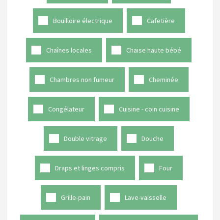
Bouilloire électrique
Cafetière
Chaînes locales
Chaise haute bébé
Chambres non fumeur
Cheminée
Congélateur
Cuisine - coin cuisine
Double vitrage
Douche
Draps et linges compris
Four
Grille-pain
Lave-vaisselle